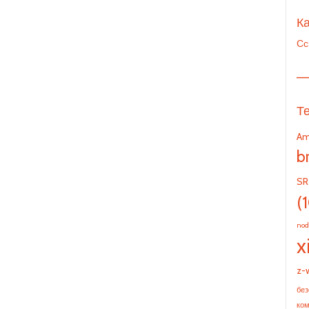
Ка
Сс
—
Т
Am
b
SR
(
nod
x
z-
без
ко