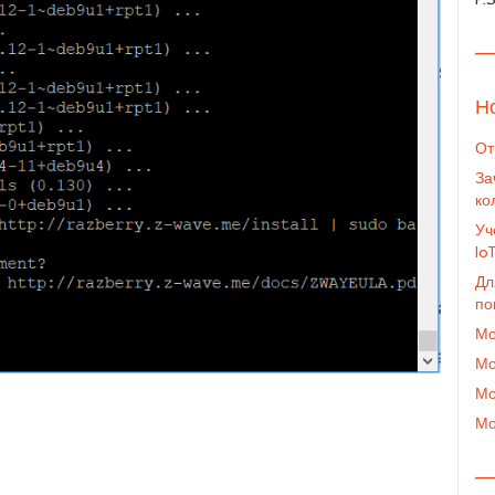
—
Н
От
За
ко
Уч
Io
Дл
по
Мо
Мо
Мо
Мо
—