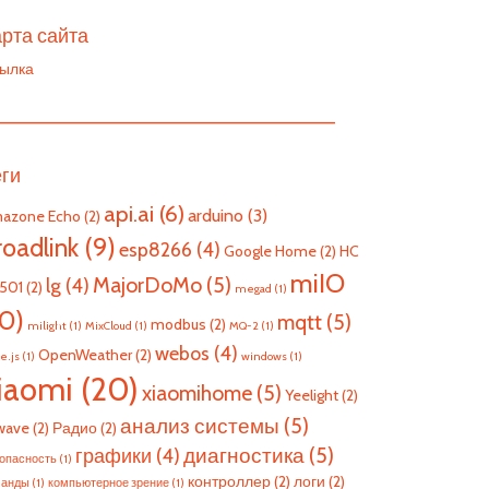
рта сайта
ылка
————————————————————————
еги
api.ai
(6)
arduino
(3)
azone Echo
(2)
roadlink
(9)
esp8266
(4)
Google Home
(2)
HC
miIO
MajorDoMo
(5)
lg
(4)
501
(2)
megad
(1)
10)
mqtt
(5)
modbus
(2)
milight
(1)
MixCloud
(1)
MQ-2
(1)
webos
(4)
OpenWeather
(2)
e.js
(1)
windows
(1)
iaomi
(20)
xiaomihome
(5)
Yeelight
(2)
анализ системы
(5)
wave
(2)
Радио
(2)
диагностика
(5)
графики
(4)
опасность
(1)
контроллер
(2)
логи
(2)
манды
(1)
компьютерное зрение
(1)