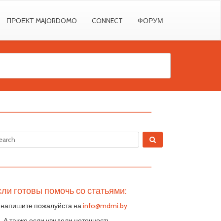
ПРОЕКТ MAJORDOMO
CONNECT
ФОРУМ
————————————————————————
————————————————————————
ли готовы помочь со статьями:
 напишите пожалуйста на
info@mdmi.by
S. А также если увидели неточность