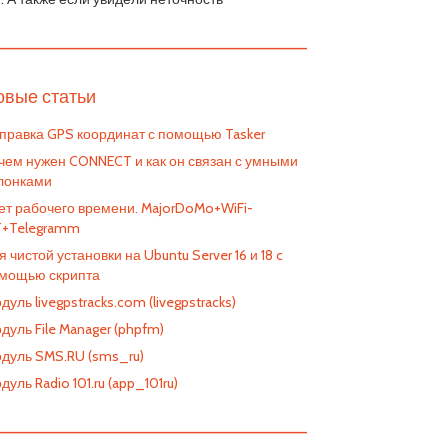
————————————————————————
овые статьи
правка GPS координат с помощью Tasker
чем нужен CONNECT и как он связан с умными
лонками
ет рабочего времени. MajorDoMo+WiFi-
T+Telegramm
я чистой установки на Ubuntu Server 16 и 18 c
мощью скрипта
дуль livegpstracks.com (livegpstracks)
дуль File Manager (phpfm)
дуль SMS.RU (sms_ru)
дуль Radio 101.ru (app_101ru)
————————————————————————