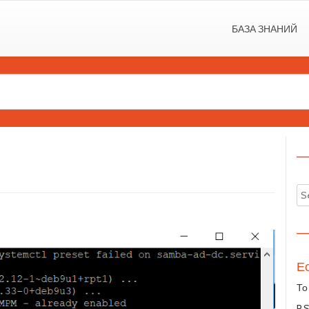
БАЗА ЗНАНИЙ
—
—
Ес
То
P.