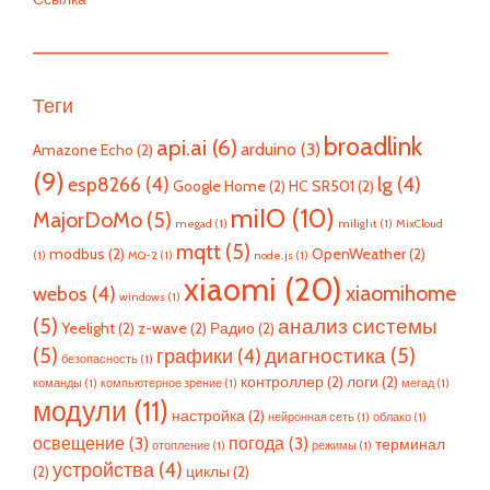
—————————————————————————
Теги
broadlink
api.ai
(6)
arduino
(3)
Amazone Echo
(2)
(9)
esp8266
(4)
lg
(4)
Google Home
(2)
HC SR501
(2)
miIO
(10)
MajorDoMo
(5)
megad
(1)
milight
(1)
MixCloud
mqtt
(5)
modbus
(2)
OpenWeather
(2)
(1)
MQ-2
(1)
node.js
(1)
xiaomi
(20)
xiaomihome
webos
(4)
windows
(1)
(5)
анализ системы
Yeelight
(2)
z-wave
(2)
Радио
(2)
(5)
диагностика
(5)
графики
(4)
безопасность
(1)
контроллер
(2)
логи
(2)
команды
(1)
компьютерное зрение
(1)
мегад
(1)
модули
(11)
настройка
(2)
нейронная сеть
(1)
облако
(1)
освещение
(3)
погода
(3)
терминал
отопление
(1)
режимы
(1)
устройства
(4)
(2)
циклы
(2)