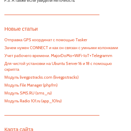
P.S. А также если увидели неточность
—————————————————————————
Новые статьи
Отправка GPS координат с помощью Tasker
Зачем нужен CONNECT и как он связан с умными колонками
Учет рабочего времени. MajorDoMo+WiFi-IoT+Telegramm
Для чистой установки на Ubuntu Server 16 и 18 c помощью
скрипта
Модуль livegpstracks.com (livegpstracks)
Модуль File Manager (phpfm)
Модуль SMS.RU (sms_ru)
Модуль Radio 101.ru (app_101ru)
—————————————————————————
Карта сайта