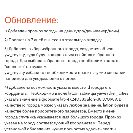
Обновление:
1) Добавлен прогноз погоды на день (утро/день/вечер/ночь)
2) Прогноз на 7 дней вынесен в отдельную вкладку.
3) Добавлен выбор избранного города, создается объект
yw_mycity, куда будут копироваться свойства избранного
города. Для выбора избранного города необходимо нажать
"сердечко" на нужном.
yw_mycity избавит от необходимости править чужие сценарии,
например для уведомления о погоде.
4) Добавлена возможность указать вместо id города его
координаты. Необходимо в поле latlon таблицы yaweather_cities
указать значение в формате lat=47.240585&lon=38.870989. В
качестве id города можно указать любое значение, latlon будет в
качестве более приоритетного параметра. Вместо имени
города спутника указывается имя большого города. Прогноз
указан на город, соответсвующий коорданатам. Перед
установкой обновления нужно полностью удалить плагин.