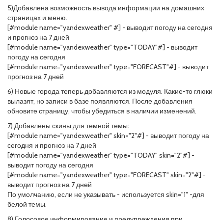
5)Добавлена возможность вывода информации на домашних
страницах и меню.
[#module name="yandexweather" #] - выводит погоду на сегодня
и прогноз на 7 дней
[#module name="yandexweather" type="TODAY"#] - выводит
погоду на сегодня
[#module name="yandexweather" type="FORECAST"#] - выводит
прогноз на 7 дней
6) Новые города теперь добавляются из модуля. Какие-то глюки
вылазят, но записи в базе появляются. После добавления
обновите страницу, чтобы убедиться в наличии изменений.
7) Добавлены скины для темной темы:
[#module name="yandexweather" skin="2"#] - выводит погоду на
сегодня и прогноз на 7 дней
[#module name="yandexweather" type="TODAY" skin="2"#] -
выводит погоду на сегодня
[#module name="yandexweather" type="FORECAST" skin="2"#] -
выводит прогноз на 7 дней
По умолчанию, если не указывать - используется skin="1" -для
белой темы.
8) Голосовое информирование и предупреждения при