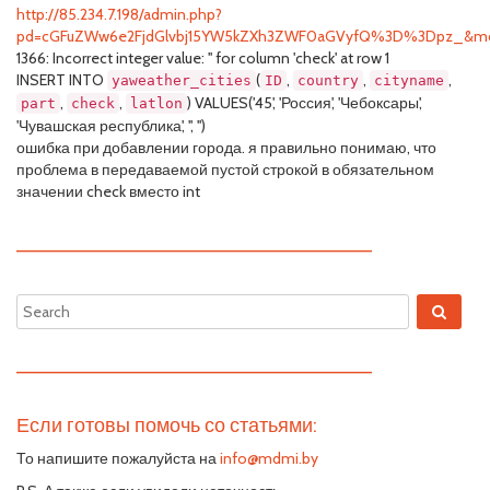
http://85.234.7.198/admin.php?
pd=cGFuZWw6e2FjdGlvbj15YW5kZXh3ZWF0aGVyfQ%3D%3Dpz_&md
1366: Incorrect integer value: '' for column 'check' at row 1
INSERT INTO
(
,
,
,
yaweather_cities
ID
country
cityname
,
,
) VALUES('45', 'Россия', 'Чебоксары',
part
check
latlon
'Чувашская республика', '', '')
ошибка при добавлении города. я правильно понимаю, что
проблема в передаваемой пустой строкой в обязательном
значении check вместо int
—————————————————————————
—————————————————————————
Если готовы помочь со статьями:
То напишите пожалуйста на
info@mdmi.by