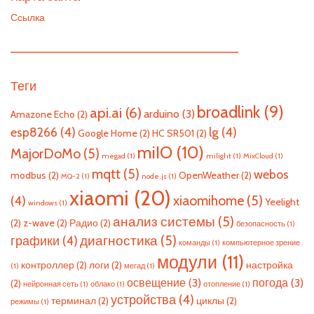
Ссылка
—————————————————————————
Теги
broadlink
(9)
api.ai
(6)
arduino
(3)
Amazone Echo
(2)
esp8266
(4)
lg
(4)
Google Home
(2)
HC SR501
(2)
miIO
(10)
MajorDoMo
(5)
megad
(1)
milight
(1)
MixCloud
(1)
mqtt
(5)
webos
modbus
(2)
OpenWeather
(2)
MQ-2
(1)
node.js
(1)
xiaomi
(20)
xiaomihome
(5)
(4)
Yeelight
windows
(1)
анализ системы
(5)
(2)
z-wave
(2)
Радио
(2)
безопасность
(1)
диагностика
(5)
графики
(4)
команды
(1)
компьютерное зрение
модули
(11)
контроллер
(2)
логи
(2)
настройка
(1)
мегад
(1)
освещение
(3)
погода
(3)
(2)
нейронная сеть
(1)
облако
(1)
отопление
(1)
устройства
(4)
терминал
(2)
циклы
(2)
режимы
(1)