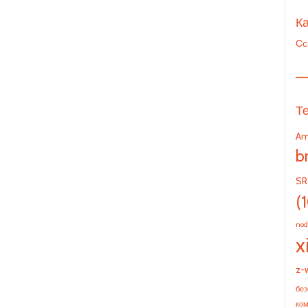
Ка
Сс
—
Т
Am
b
SR
(
nod
x
z-
без
ко