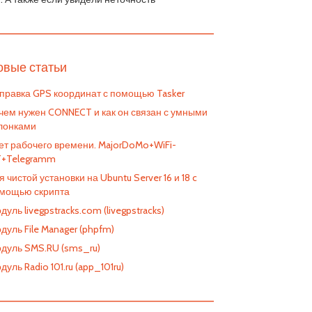
————————————————————————
овые статьи
правка GPS координат с помощью Tasker
чем нужен CONNECT и как он связан с умными
лонками
ет рабочего времени. MajorDoMo+WiFi-
T+Telegramm
я чистой установки на Ubuntu Server 16 и 18 c
мощью скрипта
дуль livegpstracks.com (livegpstracks)
дуль File Manager (phpfm)
дуль SMS.RU (sms_ru)
дуль Radio 101.ru (app_101ru)
————————————————————————