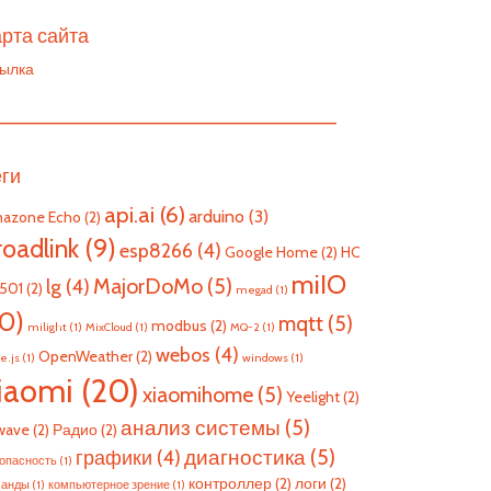
рта сайта
ылка
————————————————————————
еги
api.ai
(6)
arduino
(3)
azone Echo
(2)
roadlink
(9)
esp8266
(4)
Google Home
(2)
HC
miIO
MajorDoMo
(5)
lg
(4)
501
(2)
megad
(1)
10)
mqtt
(5)
modbus
(2)
milight
(1)
MixCloud
(1)
MQ-2
(1)
webos
(4)
OpenWeather
(2)
e.js
(1)
windows
(1)
iaomi
(20)
xiaomihome
(5)
Yeelight
(2)
анализ системы
(5)
wave
(2)
Радио
(2)
диагностика
(5)
графики
(4)
опасность
(1)
контроллер
(2)
логи
(2)
манды
(1)
компьютерное зрение
(1)