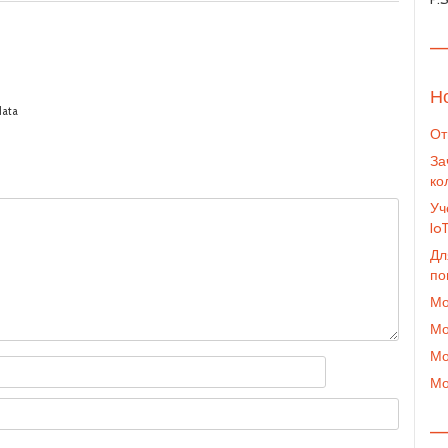
—
Н
data
От
За
ко
Уч
Io
Дл
по
Мо
Мо
Мо
Мо
—