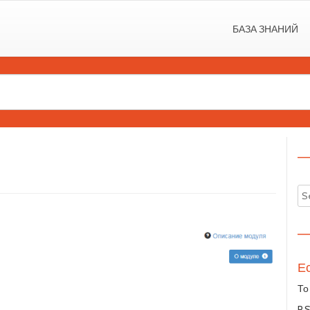
БАЗА ЗНАНИЙ
—
—
Ес
То
P.