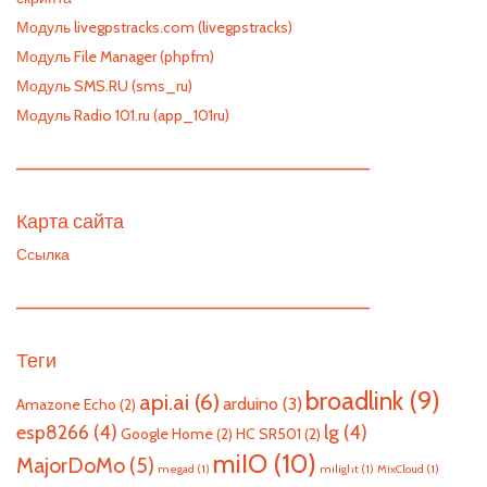
Модуль livegpstracks.com (livegpstracks)
Модуль File Manager (phpfm)
Модуль SMS.RU (sms_ru)
Модуль Radio 101.ru (app_101ru)
—————————————————————————
Карта сайта
Ссылка
—————————————————————————
Теги
broadlink
(9)
api.ai
(6)
arduino
(3)
Amazone Echo
(2)
esp8266
(4)
lg
(4)
Google Home
(2)
HC SR501
(2)
miIO
(10)
MajorDoMo
(5)
megad
(1)
milight
(1)
MixCloud
(1)