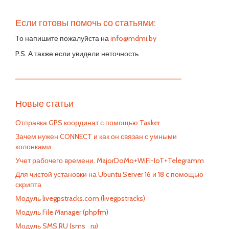
Если готовы помочь со статьями:
То напишите пожалуйста на
info@mdmi.by
P.S. А также если увидели неточность
—————————————————————————
Новые статьи
Отправка GPS координат с помощью Tasker
Зачем нужен CONNECT и как он связан с умными
колонками
Учет рабочего времени. MajorDoMo+WiFi-IoT+Telegramm
Для чистой установки на Ubuntu Server 16 и 18 c помощью
скрипта
Модуль livegpstracks.com (livegpstracks)
Модуль File Manager (phpfm)
Модуль SMS.RU (sms_ru)