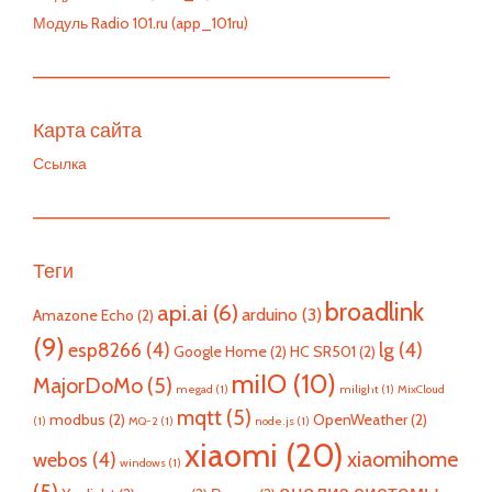
Модуль Radio 101.ru (app_101ru)
—————————————————————————
Карта сайта
Ссылка
—————————————————————————
Теги
broadlink
api.ai
(6)
arduino
(3)
Amazone Echo
(2)
(9)
esp8266
(4)
lg
(4)
Google Home
(2)
HC SR501
(2)
miIO
(10)
MajorDoMo
(5)
megad
(1)
milight
(1)
MixCloud
mqtt
(5)
modbus
(2)
OpenWeather
(2)
(1)
MQ-2
(1)
node.js
(1)
xiaomi
(20)
xiaomihome
webos
(4)
windows
(1)