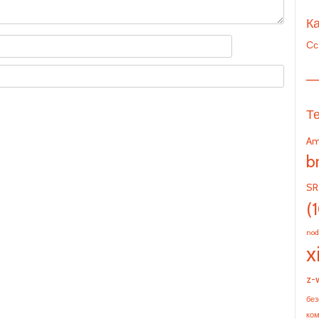
Ка
Сс
—
Т
Am
b
SR
(
nod
x
z-
без
ко