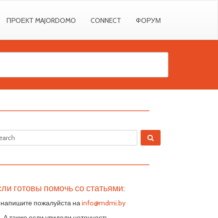
ПРОЕКТ MAJORDOMO
CONNECT
ФОРУМ
————————————————————————
————————————————————————
ли готовы помочь со статьями:
 напишите пожалуйста на
info@mdmi.by
S. А также если увидели неточность