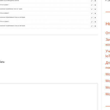
—
Н
От
За
ко
Уч
Io
data
Дл
по
Мо
Мо
Мо
Мо
—