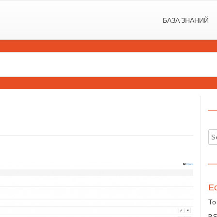
БАЗА ЗНАНИЙ
—
—
Ес
То
P.