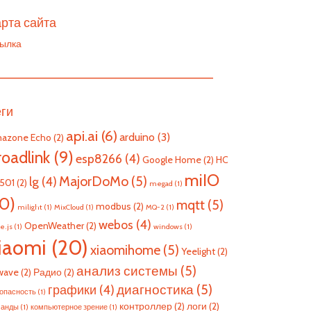
рта сайта
ылка
————————————————————————
еги
api.ai
(6)
arduino
(3)
azone Echo
(2)
roadlink
(9)
esp8266
(4)
Google Home
(2)
HC
miIO
MajorDoMo
(5)
lg
(4)
501
(2)
megad
(1)
10)
mqtt
(5)
modbus
(2)
milight
(1)
MixCloud
(1)
MQ-2
(1)
webos
(4)
OpenWeather
(2)
e.js
(1)
windows
(1)
iaomi
(20)
xiaomihome
(5)
Yeelight
(2)
анализ системы
(5)
wave
(2)
Радио
(2)
диагностика
(5)
графики
(4)
опасность
(1)
контроллер
(2)
логи
(2)
манды
(1)
компьютерное зрение
(1)