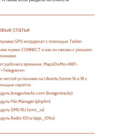
————————————————————————
овые статьи
правка GPS координат с помощью Tasker
чем нужен CONNECT и как он связан с умными
лонками
ет рабочего времени. MajorDoMo+WiFi-
T+Telegramm
я чистой установки на Ubuntu Server 16 и 18 c
мощью скрипта
дуль livegpstracks.com (livegpstracks)
дуль File Manager (phpfm)
дуль SMS.RU (sms_ru)
дуль Radio 101.ru (app_101ru)
————————————————————————