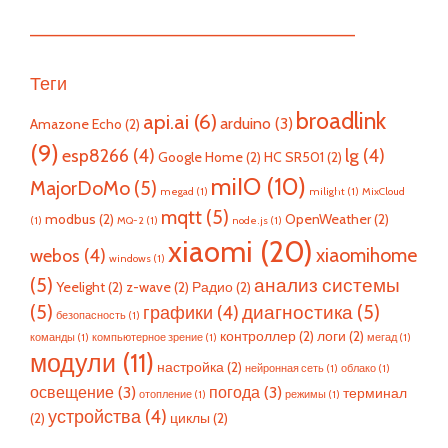
—————————————————————————
Теги
broadlink
api.ai
(6)
arduino
(3)
Amazone Echo
(2)
(9)
esp8266
(4)
lg
(4)
Google Home
(2)
HC SR501
(2)
miIO
(10)
MajorDoMo
(5)
megad
(1)
milight
(1)
MixCloud
mqtt
(5)
modbus
(2)
OpenWeather
(2)
(1)
MQ-2
(1)
node.js
(1)
xiaomi
(20)
xiaomihome
webos
(4)
windows
(1)
(5)
анализ системы
Yeelight
(2)
z-wave
(2)
Радио
(2)
(5)
диагностика
(5)
графики
(4)
безопасность
(1)
контроллер
(2)
логи
(2)
команды
(1)
компьютерное зрение
(1)
мегад
(1)
модули
(11)
настройка
(2)
нейронная сеть
(1)
облако
(1)
освещение
(3)
погода
(3)
терминал
отопление
(1)
режимы
(1)
устройства
(4)
(2)
циклы
(2)