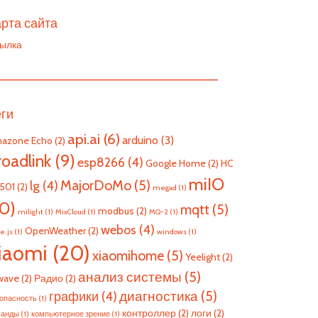
рта сайта
ылка
————————————————————————
еги
api.ai
(6)
arduino
(3)
azone Echo
(2)
roadlink
(9)
esp8266
(4)
Google Home
(2)
HC
miIO
MajorDoMo
(5)
lg
(4)
501
(2)
megad
(1)
10)
mqtt
(5)
modbus
(2)
milight
(1)
MixCloud
(1)
MQ-2
(1)
webos
(4)
OpenWeather
(2)
e.js
(1)
windows
(1)
iaomi
(20)
xiaomihome
(5)
Yeelight
(2)
анализ системы
(5)
wave
(2)
Радио
(2)
диагностика
(5)
графики
(4)
опасность
(1)
контроллер
(2)
логи
(2)
манды
(1)
компьютерное зрение
(1)