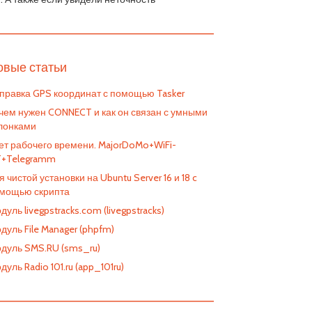
————————————————————————
овые статьи
правка GPS координат с помощью Tasker
чем нужен CONNECT и как он связан с умными
лонками
ет рабочего времени. MajorDoMo+WiFi-
T+Telegramm
я чистой установки на Ubuntu Server 16 и 18 c
мощью скрипта
дуль livegpstracks.com (livegpstracks)
дуль File Manager (phpfm)
дуль SMS.RU (sms_ru)
дуль Radio 101.ru (app_101ru)
————————————————————————