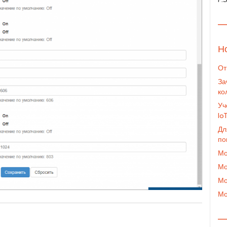
—
Н
От
За
ко
Уч
Io
Дл
по
Мо
Мо
Мо
Мо
—