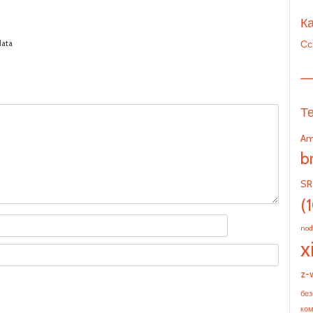
Ка
Сс
data
—
Т
Am
b
SR
(
nod
x
z-
без
ко