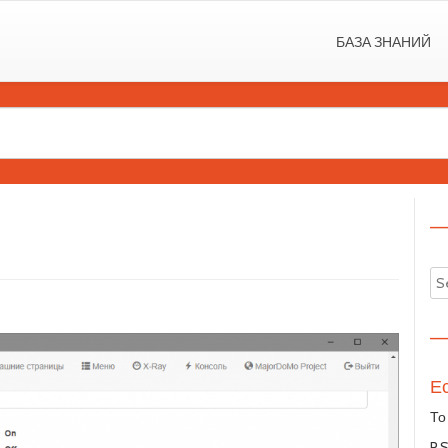
БАЗА ЗНАНИЙ
—
—
Ес
То
P.