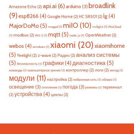
broadlink
api.ai
(6)
arduino
(3)
Amazone Echo
(2)
(9)
esp8266
(4)
lg
(4)
Google Home
(2)
HC SR501
(2)
miIO
(10)
MajorDoMo
(5)
megad
(1)
milight
(1)
MixCloud
mqtt
(5)
modbus
(2)
OpenWeather
(2)
(1)
MQ-2
(1)
node.js
(1)
xiaomi
(20)
xiaomihome
webos
(4)
windows
(1)
(5)
анализ системы
Yeelight
(2)
z-wave
(2)
Радио
(2)
(5)
диагностика
(5)
графики
(4)
безопасность
(1)
контроллер
(2)
логи
(2)
команды
(1)
компьютерное зрение
(1)
мегад
(1)
модули
(11)
настройка
(2)
нейронная сеть
(1)
облако
(1)
освещение
(3)
погода
(3)
терминал
отопление
(1)
режимы
(1)
устройства
(4)
(2)
циклы
(2)