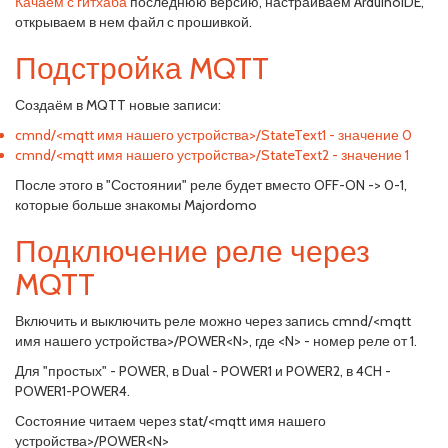
Качаем с гитхаба
последнюю версию, настраиваем ArduinoIDE,
открываем в нем файл с прошивкой.
Подстройка MQTT
Создаём в MQTT новые записи:
cmnd/<mqtt имя нашего устройства>/StateText1 - значение 0
cmnd/<mqtt имя нашего устройства>/StateText2 - значение 1
После этого в "Состоянии" реле будет вместо OFF-ON -> 0-1,
которые больше знакомы Majordomo
Подключение реле через
MQTT
Включить и выключить реле можно через запись cmnd/<mqtt
имя нашего устройства>/POWER<N>, где <N> - номер реле от 1.
Для "простых" - POWER, в Dual - POWER1 и POWER2, в 4CH -
POWER1-POWER4.
Состояние читаем через stat/<mqtt имя нашего
устройства>/POWER<N>