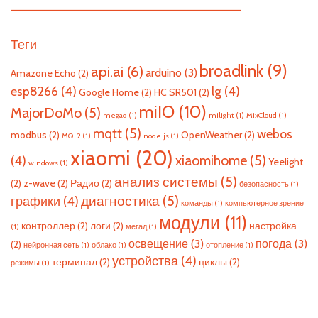
—————————————————————————
Теги
broadlink
(9)
api.ai
(6)
arduino
(3)
Amazone Echo
(2)
esp8266
(4)
lg
(4)
Google Home
(2)
HC SR501
(2)
miIO
(10)
MajorDoMo
(5)
megad
(1)
milight
(1)
MixCloud
(1)
mqtt
(5)
webos
modbus
(2)
OpenWeather
(2)
MQ-2
(1)
node.js
(1)
xiaomi
(20)
xiaomihome
(5)
(4)
Yeelight
windows
(1)
анализ системы
(5)
(2)
z-wave
(2)
Радио
(2)
безопасность
(1)
диагностика
(5)
графики
(4)
команды
(1)
компьютерное зрение
модули
(11)
контроллер
(2)
логи
(2)
настройка
(1)
мегад
(1)
освещение
(3)
погода
(3)
(2)
нейронная сеть
(1)
облако
(1)
отопление
(1)
устройства
(4)
терминал
(2)
циклы
(2)
режимы
(1)