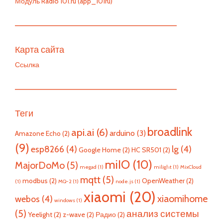
Модуль Radio 101.ru (app_101ru)
—————————————————————————
Карта сайта
Ссылка
—————————————————————————
Теги
broadlink
api.ai
(6)
arduino
(3)
Amazone Echo
(2)
(9)
esp8266
(4)
lg
(4)
Google Home
(2)
HC SR501
(2)
miIO
(10)
MajorDoMo
(5)
megad
(1)
milight
(1)
MixCloud
mqtt
(5)
modbus
(2)
OpenWeather
(2)
(1)
MQ-2
(1)
node.js
(1)
xiaomi
(20)
xiaomihome
webos
(4)
windows
(1)
(5)
анализ системы
Yeelight
(2)
z-wave
(2)
Радио
(2)