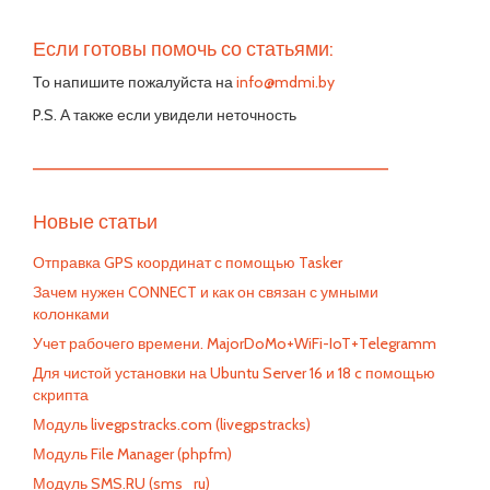
Если готовы помочь со статьями:
То напишите пожалуйста на
info@mdmi.by
P.S. А также если увидели неточность
—————————————————————————
Новые статьи
Отправка GPS координат с помощью Tasker
Зачем нужен CONNECT и как он связан с умными
колонками
Учет рабочего времени. MajorDoMo+WiFi-IoT+Telegramm
Для чистой установки на Ubuntu Server 16 и 18 c помощью
скрипта
Модуль livegpstracks.com (livegpstracks)
Модуль File Manager (phpfm)
Модуль SMS.RU (sms_ru)