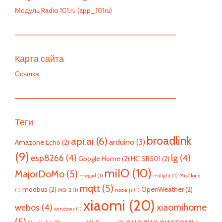
Модуль Radio 101.ru (app_101ru)
—————————————————————————
Карта сайта
Ссылка
—————————————————————————
Теги
broadlink
api.ai
(6)
arduino
(3)
Amazone Echo
(2)
(9)
esp8266
(4)
lg
(4)
Google Home
(2)
HC SR501
(2)
miIO
(10)
MajorDoMo
(5)
megad
(1)
milight
(1)
MixCloud
mqtt
(5)
modbus
(2)
OpenWeather
(2)
(1)
MQ-2
(1)
node.js
(1)
xiaomi
(20)
xiaomihome
webos
(4)
windows
(1)