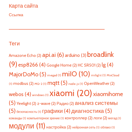
Карта сайта
Ссылка
—————————————————————————
Теги
broadlink
api.ai
(6)
arduino
(3)
Amazone Echo
(2)
(9)
esp8266
(4)
lg
(4)
Google Home
(2)
HC SR501
(2)
miIO
(10)
MajorDoMo
(5)
megad
(1)
milight
(1)
MixCloud
mqtt
(5)
modbus
(2)
OpenWeather
(2)
(1)
MQ-2
(1)
node.js
(1)
xiaomi
(20)
xiaomihome
webos
(4)
windows
(1)
(5)
анализ системы
Yeelight
(2)
z-wave
(2)
Радио
(2)
(5)
диагностика
(5)
графики
(4)
безопасность
(1)
контроллер
(2)
логи
(2)
команды
(1)
компьютерное зрение
(1)
мегад
(1)
модули
(11)
настройка
(2)
нейронная сеть
(1)
облако
(1)