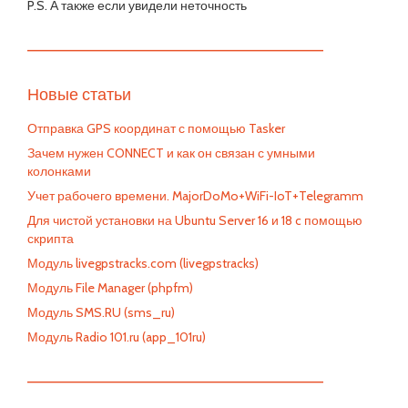
P.S. А также если увидели неточность
—————————————————————————
Новые статьи
Отправка GPS координат с помощью Tasker
Зачем нужен CONNECT и как он связан с умными
колонками
Учет рабочего времени. MajorDoMo+WiFi-IoT+Telegramm
Для чистой установки на Ubuntu Server 16 и 18 c помощью
скрипта
Модуль livegpstracks.com (livegpstracks)
Модуль File Manager (phpfm)
Модуль SMS.RU (sms_ru)
Модуль Radio 101.ru (app_101ru)
—————————————————————————