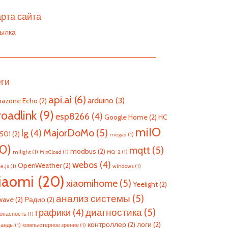
рта сайта
ылка
————————————————————————
еги
api.ai
(6)
arduino
(3)
azone Echo
(2)
roadlink
(9)
esp8266
(4)
Google Home
(2)
HC
miIO
MajorDoMo
(5)
lg
(4)
501
(2)
megad
(1)
10)
mqtt
(5)
modbus
(2)
milight
(1)
MixCloud
(1)
MQ-2
(1)
webos
(4)
OpenWeather
(2)
e.js
(1)
windows
(1)
iaomi
(20)
xiaomihome
(5)
Yeelight
(2)
анализ системы
(5)
wave
(2)
Радио
(2)
диагностика
(5)
графики
(4)
опасность
(1)
контроллер
(2)
логи
(2)
манды
(1)
компьютерное зрение
(1)