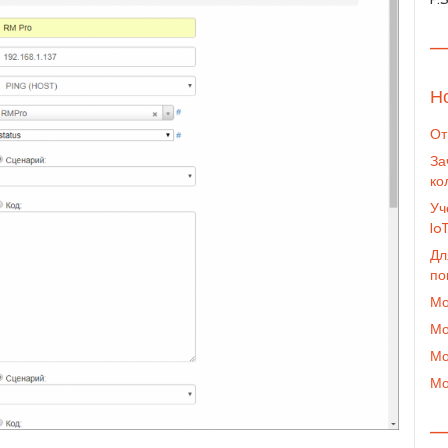
—
Н
От
За
ко
Уч
Io
Дл
по
Мо
Мо
Мо
Мо
—