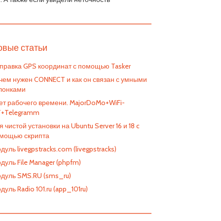
————————————————————————
овые статьи
правка GPS координат с помощью Tasker
чем нужен CONNECT и как он связан с умными
лонками
ет рабочего времени. MajorDoMo+WiFi-
T+Telegramm
я чистой установки на Ubuntu Server 16 и 18 c
мощью скрипта
дуль livegpstracks.com (livegpstracks)
дуль File Manager (phpfm)
дуль SMS.RU (sms_ru)
дуль Radio 101.ru (app_101ru)
————————————————————————