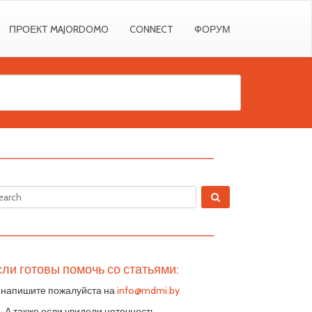
ПРОЕКТ MAJORDOMO
CONNECT
ФОРУМ
————————————————————————
————————————————————————
ли готовы помочь со статьями:
 напишите пожалуйста на
info@mdmi.by
S. А также если увидели неточность