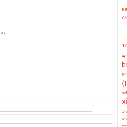
Ка
Сс
—
data
Т
Am
b
SR
(
nod
x
z-
без
ко