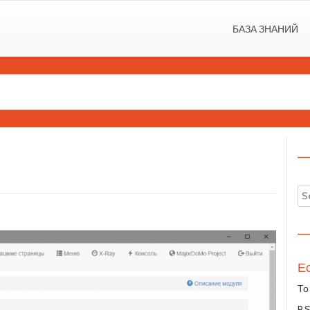
БАЗА ЗНАНИЙ
—
—
Ес
То
P.