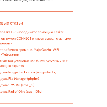
————————————————————————
овые статьи
правка GPS координат с помощью Tasker
чем нужен CONNECT и как он связан с умными
лонками
ет рабочего времени. MajorDoMo+WiFi-
T+Telegramm
я чистой установки на Ubuntu Server 16 и 18 c
мощью скрипта
дуль livegpstracks.com (livegpstracks)
дуль File Manager (phpfm)
дуль SMS.RU (sms_ru)
дуль Radio 101.ru (app_101ru)
————————————————————————