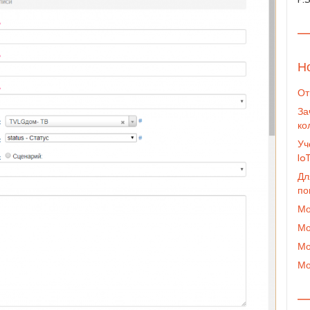
—
Н
От
За
ко
Уч
Io
Дл
по
Мо
Мо
Мо
Мо
—