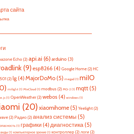
рта сайта
ылка
————————————————————————
еги
api.ai
(6)
arduino
(3)
azone Echo
(2)
roadlink
(9)
esp8266
(4)
Google Home
(2)
HC
miIO
MajorDoMo
(5)
lg
(4)
501
(2)
megad
(1)
10)
mqtt
(5)
modbus
(2)
milight
(1)
MixCloud
(1)
MQ-2
(1)
webos
(4)
OpenWeather
(2)
e.js
(1)
windows
(1)
iaomi
(20)
xiaomihome
(5)
Yeelight
(2)
анализ системы
(5)
wave
(2)
Радио
(2)
диагностика
(5)
графики
(4)
опасность
(1)
контроллер
(2)
логи
(2)
манды
(1)
компьютерное зрение
(1)