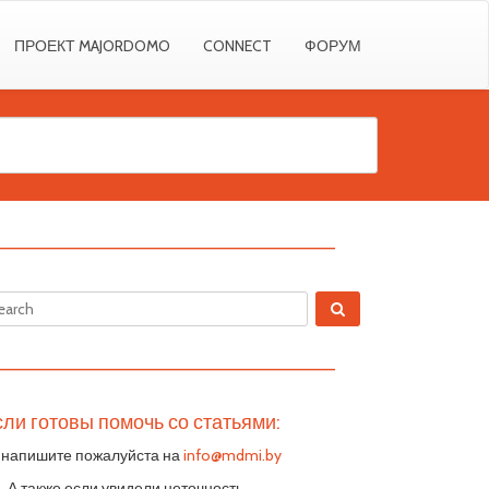
ПРОЕКТ MAJORDOMO
CONNECT
ФОРУМ
————————————————————————
————————————————————————
ли готовы помочь со статьями:
 напишите пожалуйста на
info@mdmi.by
S. А также если увидели неточность