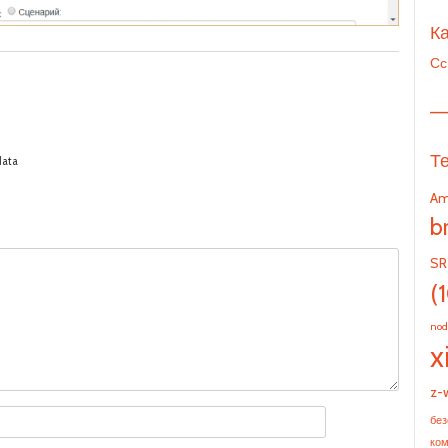
Ка
Сс
—
Т
data
Am
b
SR
(
nod
x
z-
без
ко