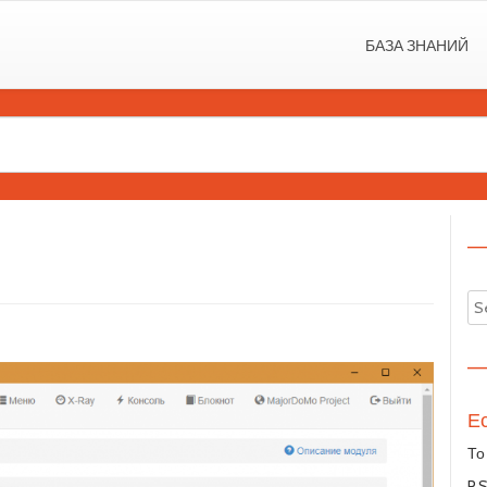
БАЗА ЗНАНИЙ
—
—
Ес
То
P.