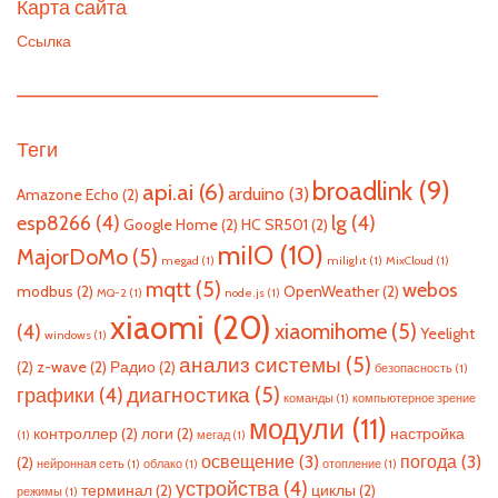
Карта сайта
Ссылка
—————————————————————————
Теги
broadlink
(9)
api.ai
(6)
arduino
(3)
Amazone Echo
(2)
esp8266
(4)
lg
(4)
Google Home
(2)
HC SR501
(2)
miIO
(10)
MajorDoMo
(5)
megad
(1)
milight
(1)
MixCloud
(1)
mqtt
(5)
webos
modbus
(2)
OpenWeather
(2)
MQ-2
(1)
node.js
(1)
xiaomi
(20)
xiaomihome
(5)
(4)
Yeelight
windows
(1)
анализ системы
(5)
(2)
z-wave
(2)
Радио
(2)
безопасность
(1)
диагностика
(5)
графики
(4)
команды
(1)
компьютерное зрение
модули
(11)
контроллер
(2)
логи
(2)
настройка
(1)
мегад
(1)
освещение
(3)
погода
(3)
(2)
нейронная сеть
(1)
облако
(1)
отопление
(1)
устройства
(4)
терминал
(2)
циклы
(2)
режимы
(1)