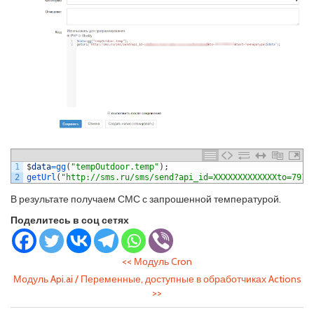
1
$
data
=
gg
(
"tempOutdoor.temp"
)
;
2
getUrl
(
"http://sms.ru/sms/send?api_id=ХХХХХХХХХХХХХto=7917
В результате получаем СМС с запрошенной температурой.
Поделитесь в соц сетях
<<
Модуль Cron
Модуль Api.ai / Переменные, доступные в обработчиках Actions
>>