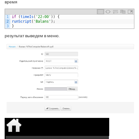
время
1
if
(
timeIs
(
'22:00'
)
)
{
2
runScript
(
'Balans'
)
;
3
}
результат выведем в меню.