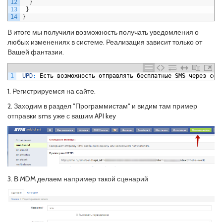
12
}
13
}
14
}
В итоге мы получили возможность получать уведомления о
любых изменениях в системе. Реализация зависит только от
Вашей фантазии.
1
UPD
:
Есть
возможность
отправлять
бесплатные
SMS
через
сер
1. Регистрируемся на сайте.
2. Заходим в раздел "Программистам" и видим там пример
отправки sms уже с вашим API key
3. В MDM делаем например такой сценарий