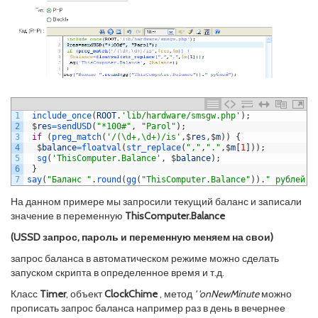
1
include_once
(
ROOT
.
'lib/hardware/smsgw.php'
)
;
2
$
res
=
sendUSD
(
"*100#"
,
"Parol"
)
;
3
if
(
preg_match
(
'/(\d+,\d+)/is'
,
$
res
,
$
m
)
)
{
4
$
balance
=
floatval
(
str_replace
(
","
,
"."
,
$
m
[
1
]
)
)
;
5
sg
(
'ThisComputer.Balance'
,
$
balance
)
;
6
}
7
say
(
"Баланс "
.
round
(
gg
(
"ThisComputer.Balance"
)
)
.
" рублей"
)
На данном примере мы запросили текущий баланс и записали
значение в переменную
ThisComputer.Balance
(USSD запрос, пароль и переменную меняем на свои)
запрос баланса в автоматическом режиме можно сделать
запуском скрипта в определенное время и т.д.
Класс
Timer
, объект
ClockChime
, метод
' 'onNewMinute
можно
прописать запрос баланса например раз в день в вечернее