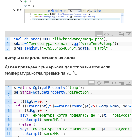
1
include_once
(
ROOT
.
'lib/hardware/smsgw.php'
)
;
2
$
data
=
"Температура котла: "
.
gg
(
"wireTemp0.temp"
)
;
3
$
res
=
sendSMS
(
"+7953546546546"
,
$
data
,
"Parol"
)
;
цифры и пароль меняем на свои
Далее приведен пример кода для отправки sms если
температура котла превысила 70 °С
1
$
t
=
$
this
-
&
gt
;
getProperty
(
'temp'
)
;
2
$
d
=
$
this
-
&
gt
;
getProperty
(
'direction'
)
;
3
4
if
(
$
t
&
gt
;
=
70
)
{
5
if
(
(
(
round
(
$
t
)
/
5
)
==
round
(
round
(
$
t
)
/
5
)
&
amp
;
&
amp
;
$
d
!=
0
)
6
if
(
$
d
&
gt
;
0
)
{
7
say
(
'Температура котла поднялась до '
.
$
t
.
' градусов'
)
;
8
runScript
(
'sendSMS'
)
;
9
}
else
{
10
say
(
'Температура котла снизилась до '
.
$
t
.
' градусов'
)
;
11
runScript
(
'sendSMS'
)
;