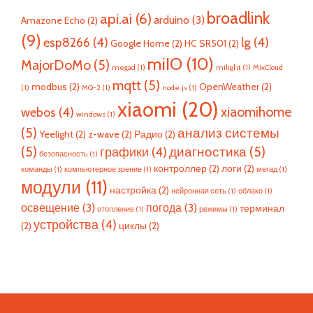
broadlink
api.ai
(6)
arduino
(3)
Amazone Echo
(2)
(9)
esp8266
(4)
lg
(4)
Google Home
(2)
HC SR501
(2)
miIO
(10)
MajorDoMo
(5)
megad
(1)
milight
(1)
MixCloud
mqtt
(5)
modbus
(2)
OpenWeather
(2)
(1)
MQ-2
(1)
node.js
(1)
xiaomi
(20)
xiaomihome
webos
(4)
windows
(1)
(5)
анализ системы
Yeelight
(2)
z-wave
(2)
Радио
(2)
(5)
диагностика
(5)
графики
(4)
безопасность
(1)
контроллер
(2)
логи
(2)
команды
(1)
компьютерное зрение
(1)
мегад
(1)
модули
(11)
настройка
(2)
нейронная сеть
(1)
облако
(1)
освещение
(3)
погода
(3)
терминал
отопление
(1)
режимы
(1)
устройства
(4)
(2)
циклы
(2)