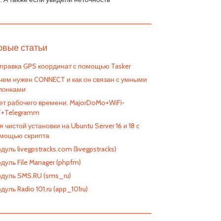
————————————————————————
овые статьи
правка GPS координат с помощью Tasker
чем нужен CONNECT и как он связан с умными
лонками
ет рабочего времени. MajorDoMo+WiFi-
T+Telegramm
я чистой установки на Ubuntu Server 16 и 18 c
мощью скрипта
дуль livegpstracks.com (livegpstracks)
дуль File Manager (phpfm)
дуль SMS.RU (sms_ru)
дуль Radio 101.ru (app_101ru)
————————————————————————