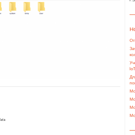
—
Н
От
За
ко
Уч
Io
Дл
по
Мо
Мо
Мо
Мо
data
—