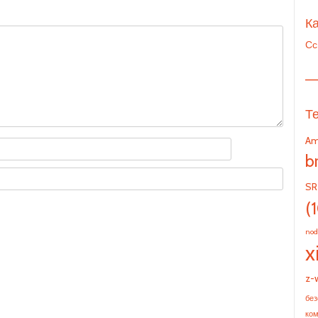
Ка
Сс
—
Т
Am
b
SR
(
nod
x
z-
без
ко