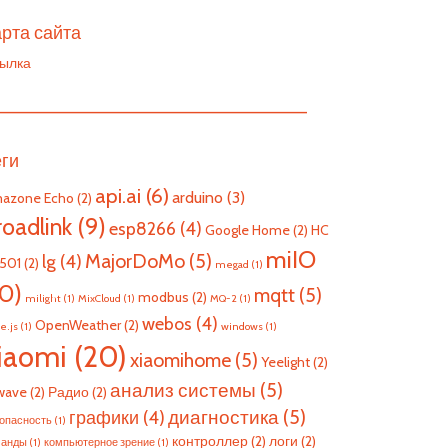
рта сайта
ылка
————————————————————————
еги
api.ai
(6)
arduino
(3)
azone Echo
(2)
roadlink
(9)
esp8266
(4)
Google Home
(2)
HC
miIO
MajorDoMo
(5)
lg
(4)
501
(2)
megad
(1)
10)
mqtt
(5)
modbus
(2)
milight
(1)
MixCloud
(1)
MQ-2
(1)
webos
(4)
OpenWeather
(2)
e.js
(1)
windows
(1)
iaomi
(20)
xiaomihome
(5)
Yeelight
(2)
анализ системы
(5)
wave
(2)
Радио
(2)
диагностика
(5)
графики
(4)
опасность
(1)
контроллер
(2)
логи
(2)
манды
(1)
компьютерное зрение
(1)