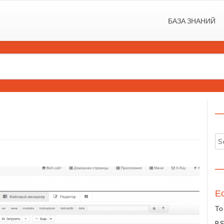
БАЗА ЗНАНИЙ
—
—
Ес
То
P.