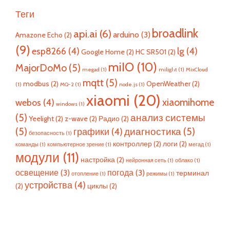
Теги
broadlink
api.ai
(6)
arduino
(3)
Amazone Echo
(2)
(9)
esp8266
(4)
lg
(4)
Google Home
(2)
HC SR501
(2)
miIO
(10)
MajorDoMo
(5)
megad
(1)
milight
(1)
MixCloud
mqtt
(5)
modbus
(2)
OpenWeather
(2)
(1)
MQ-2
(1)
node.js
(1)
xiaomi
(20)
xiaomihome
webos
(4)
windows
(1)
(5)
анализ системы
Yeelight
(2)
z-wave
(2)
Радио
(2)
(5)
диагностика
(5)
графики
(4)
безопасность
(1)
контроллер
(2)
логи
(2)
команды
(1)
компьютерное зрение
(1)
мегад
(1)
модули
(11)
настройка
(2)
нейронная сеть
(1)
облако
(1)
освещение
(3)
погода
(3)
терминал
отопление
(1)
режимы
(1)
устройства
(4)
(2)
циклы
(2)