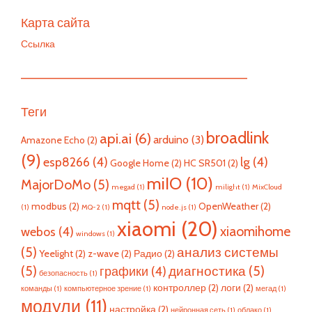
Карта сайта
Ссылка
—————————————————————————
Теги
broadlink
api.ai
(6)
arduino
(3)
Amazone Echo
(2)
(9)
esp8266
(4)
lg
(4)
Google Home
(2)
HC SR501
(2)
miIO
(10)
MajorDoMo
(5)
megad
(1)
milight
(1)
MixCloud
mqtt
(5)
modbus
(2)
OpenWeather
(2)
(1)
MQ-2
(1)
node.js
(1)
xiaomi
(20)
xiaomihome
webos
(4)
windows
(1)
(5)
анализ системы
Yeelight
(2)
z-wave
(2)
Радио
(2)
(5)
диагностика
(5)
графики
(4)
безопасность
(1)
контроллер
(2)
логи
(2)
команды
(1)
компьютерное зрение
(1)
мегад
(1)
модули
(11)
настройка
(2)
нейронная сеть
(1)
облако
(1)