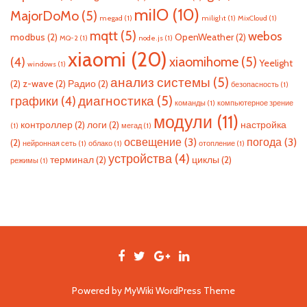
miIO
(10)
MajorDoMo
(5)
megad
(1)
milight
(1)
MixCloud
(1)
mqtt
(5)
webos
modbus
(2)
OpenWeather
(2)
MQ-2
(1)
node.js
(1)
xiaomi
(20)
xiaomihome
(5)
(4)
Yeelight
windows
(1)
анализ системы
(5)
(2)
z-wave
(2)
Радио
(2)
безопасность
(1)
диагностика
(5)
графики
(4)
команды
(1)
компьютерное зрение
модули
(11)
контроллер
(2)
логи
(2)
настройка
(1)
мегад
(1)
освещение
(3)
погода
(3)
(2)
нейронная сеть
(1)
облако
(1)
отопление
(1)
устройства
(4)
терминал
(2)
циклы
(2)
режимы
(1)
Powered by
MyWiki WordPress Theme