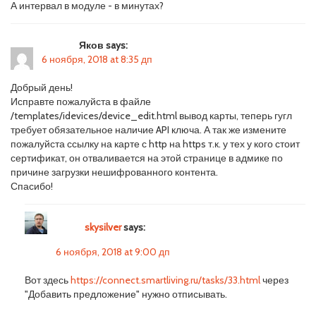
А интервал в модуле - в минутах?
Яков says:
6 ноября, 2018 at 8:35 дп
Добрый день!
Исправте пожалуйста в файле
/templates/idevices/device_edit.html вывод карты, теперь гугл
требует обязательное наличие API ключа. А так же измените
пожалуйста ссылку на карте с http на https т.к. у тех у кого стоит
сертификат, он отваливается на этой странице в адмике по
причине загрузки нешифрованного контента.
Спасибо!
skysilver
says:
6 ноября, 2018 at 9:00 дп
Вот здесь
https://connect.smartliving.ru/tasks/33.html
через
"Добавить предложение" нужно отписывать.