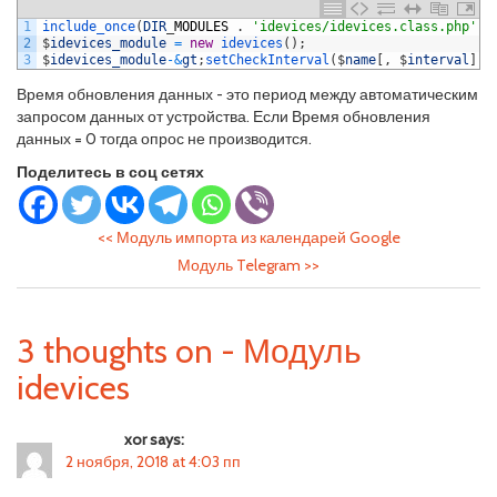
1
include_once
(
DIR
_
MODULES
.
'idevices/idevices.class.php'
)
;
2
$
idevices_module
=
new
idevices
(
)
;
3
$
idevices_module
-
&
gt
;
setCheckInterval
(
$
name
[
,
$
interval
]
)
;
Время обновления данных - это период между автоматическим
запросом данных от устройства. Если Время обновления
данных = 0 тогда опрос не производится.
Поделитесь в соц сетях
<<
Модуль импорта из календарей Google
Модуль Telegram
>>
3 thoughts on - Модуль
idevices
xor says:
2 ноября, 2018 at 4:03 пп