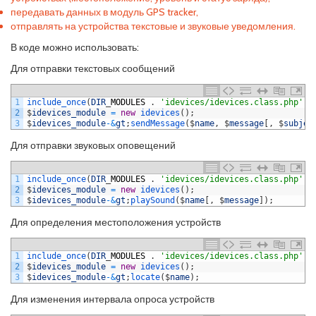
передавать данных в модуль GPS tracker,
отправлять на устройства текстовые и звуковые уведомления.
В коде можно использовать:
Для отправки текстовых сообщений
1
include_once
(
DIR
_
MODULES
.
'idevices/idevices.class.php'
)
;
2
$
idevices_module
=
new
idevices
(
)
;
3
$
idevices_module
-
&
gt
;
sendMessage
(
$
name
,
$
message
[
,
$
subjec
Для отправки звуковых оповещений
1
include_once
(
DIR
_
MODULES
.
'idevices/idevices.class.php'
)
;
2
$
idevices_module
=
new
idevices
(
)
;
3
$
idevices_module
-
&
gt
;
playSound
(
$
name
[
,
$
message
]
)
;
Для определения местоположения устройств
1
include_once
(
DIR
_
MODULES
.
'idevices/idevices.class.php'
)
;
2
$
idevices_module
=
new
idevices
(
)
;
3
$
idevices_module
-
&
gt
;
locate
(
$
name
)
;
Для изменения интервала опроса устройств