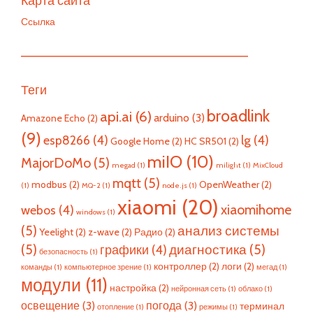
Карта сайта
Ссылка
—————————————————————————
Теги
broadlink
api.ai
(6)
arduino
(3)
Amazone Echo
(2)
(9)
esp8266
(4)
lg
(4)
Google Home
(2)
HC SR501
(2)
miIO
(10)
MajorDoMo
(5)
megad
(1)
milight
(1)
MixCloud
mqtt
(5)
modbus
(2)
OpenWeather
(2)
(1)
MQ-2
(1)
node.js
(1)
xiaomi
(20)
xiaomihome
webos
(4)
windows
(1)
(5)
анализ системы
Yeelight
(2)
z-wave
(2)
Радио
(2)
(5)
диагностика
(5)
графики
(4)
безопасность
(1)
контроллер
(2)
логи
(2)
команды
(1)
компьютерное зрение
(1)
мегад
(1)
модули
(11)
настройка
(2)
нейронная сеть
(1)
облако
(1)
освещение
(3)
погода
(3)
терминал
отопление
(1)
режимы
(1)