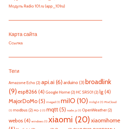
Модуль Radio 101.ru (app_101ru)
—————————————————————————
Карта сайта
Ссылка
—————————————————————————
Теги
broadlink
api.ai
(6)
arduino
(3)
Amazone Echo
(2)
(9)
esp8266
(4)
lg
(4)
Google Home
(2)
HC SR501
(2)
miIO
(10)
MajorDoMo
(5)
megad
(1)
milight
(1)
MixCloud
mqtt
(5)
modbus
(2)
OpenWeather
(2)
(1)
MQ-2
(1)
node.js
(1)
xiaomi
(20)
xiaomihome
webos
(4)
windows
(1)