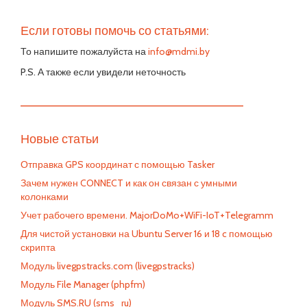
Если готовы помочь со статьями:
То напишите пожалуйста на
info@mdmi.by
P.S. А также если увидели неточность
—————————————————————————
Новые статьи
Отправка GPS координат с помощью Tasker
Зачем нужен CONNECT и как он связан с умными
колонками
Учет рабочего времени. MajorDoMo+WiFi-IoT+Telegramm
Для чистой установки на Ubuntu Server 16 и 18 c помощью
скрипта
Модуль livegpstracks.com (livegpstracks)
Модуль File Manager (phpfm)
Модуль SMS.RU (sms_ru)