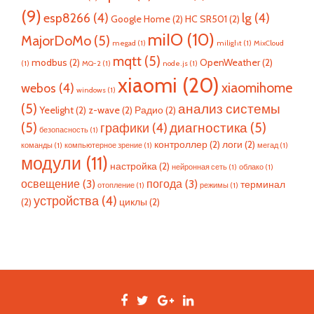
(9)
esp8266
(4)
lg
(4)
Google Home
(2)
HC SR501
(2)
miIO
(10)
MajorDoMo
(5)
megad
(1)
milight
(1)
MixCloud
mqtt
(5)
modbus
(2)
OpenWeather
(2)
(1)
MQ-2
(1)
node.js
(1)
xiaomi
(20)
xiaomihome
webos
(4)
windows
(1)
(5)
анализ системы
Yeelight
(2)
z-wave
(2)
Радио
(2)
(5)
диагностика
(5)
графики
(4)
безопасность
(1)
контроллер
(2)
логи
(2)
команды
(1)
компьютерное зрение
(1)
мегад
(1)
модули
(11)
настройка
(2)
нейронная сеть
(1)
облако
(1)
освещение
(3)
погода
(3)
терминал
отопление
(1)
режимы
(1)
устройства
(4)
(2)
циклы
(2)