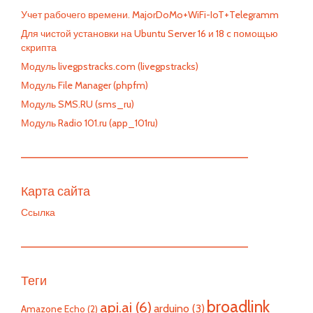
Учет рабочего времени. MajorDoMo+WiFi-IoT+Telegramm
Для чистой установки на Ubuntu Server 16 и 18 c помощью
скрипта
Модуль livegpstracks.com (livegpstracks)
Модуль File Manager (phpfm)
Модуль SMS.RU (sms_ru)
Модуль Radio 101.ru (app_101ru)
—————————————————————————
Карта сайта
Ссылка
—————————————————————————
Теги
broadlink
api.ai
(6)
arduino
(3)
Amazone Echo
(2)