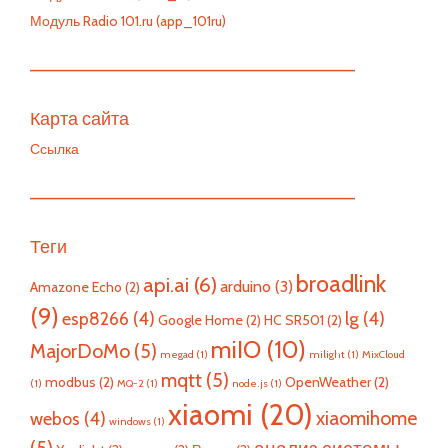
Модуль Radio 101.ru (app_101ru)
—————————————————————————
Карта сайта
Ссылка
—————————————————————————
Теги
broadlink
api.ai
(6)
arduino
(3)
Amazone Echo
(2)
(9)
esp8266
(4)
lg
(4)
Google Home
(2)
HC SR501
(2)
miIO
(10)
MajorDoMo
(5)
megad
(1)
milight
(1)
MixCloud
mqtt
(5)
modbus
(2)
OpenWeather
(2)
(1)
MQ-2
(1)
node.js
(1)
xiaomi
(20)
xiaomihome
webos
(4)
windows
(1)