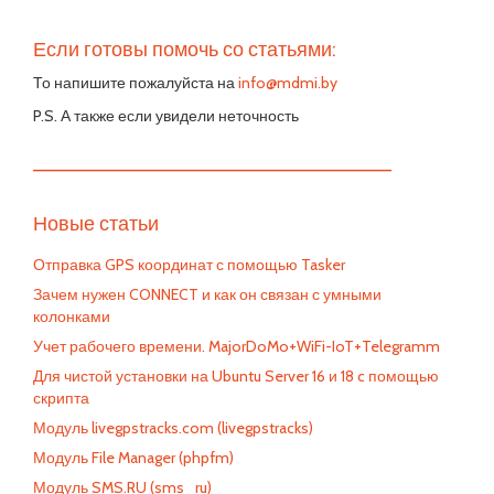
Если готовы помочь со статьями:
То напишите пожалуйста на
info@mdmi.by
P.S. А также если увидели неточность
—————————————————————————
Новые статьи
Отправка GPS координат с помощью Tasker
Зачем нужен CONNECT и как он связан с умными
колонками
Учет рабочего времени. MajorDoMo+WiFi-IoT+Telegramm
Для чистой установки на Ubuntu Server 16 и 18 c помощью
скрипта
Модуль livegpstracks.com (livegpstracks)
Модуль File Manager (phpfm)
Модуль SMS.RU (sms_ru)