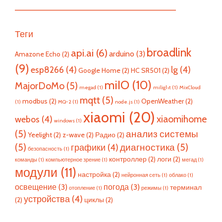
—————————————————————————
Теги
broadlink
api.ai
(6)
arduino
(3)
Amazone Echo
(2)
(9)
esp8266
(4)
lg
(4)
Google Home
(2)
HC SR501
(2)
miIO
(10)
MajorDoMo
(5)
megad
(1)
milight
(1)
MixCloud
mqtt
(5)
modbus
(2)
OpenWeather
(2)
(1)
MQ-2
(1)
node.js
(1)
xiaomi
(20)
xiaomihome
webos
(4)
windows
(1)
(5)
анализ системы
Yeelight
(2)
z-wave
(2)
Радио
(2)
(5)
диагностика
(5)
графики
(4)
безопасность
(1)
контроллер
(2)
логи
(2)
команды
(1)
компьютерное зрение
(1)
мегад
(1)
модули
(11)
настройка
(2)
нейронная сеть
(1)
облако
(1)
освещение
(3)
погода
(3)
терминал
отопление
(1)
режимы
(1)
устройства
(4)
(2)
циклы
(2)