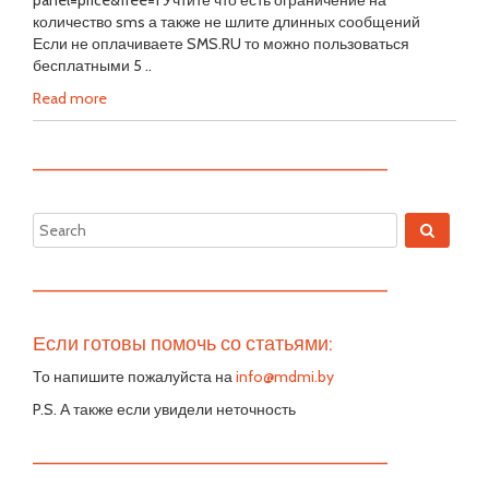
panel=price&free=1 Учтите что есть ограничение на
количество sms а также не шлите длинных сообщений
Если не оплачиваете SMS.RU то можно пользоваться
бесплатными 5 ..
Read more
—————————————————————————
—————————————————————————
Если готовы помочь со статьями:
То напишите пожалуйста на
info@mdmi.by
P.S. А также если увидели неточность
—————————————————————————