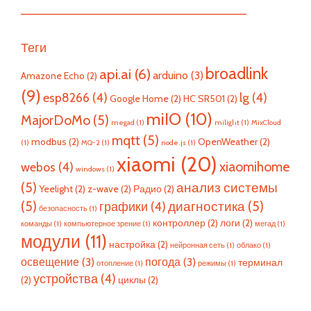
—————————————————————————
Теги
broadlink
api.ai
(6)
arduino
(3)
Amazone Echo
(2)
(9)
esp8266
(4)
lg
(4)
Google Home
(2)
HC SR501
(2)
miIO
(10)
MajorDoMo
(5)
megad
(1)
milight
(1)
MixCloud
mqtt
(5)
modbus
(2)
OpenWeather
(2)
(1)
MQ-2
(1)
node.js
(1)
xiaomi
(20)
xiaomihome
webos
(4)
windows
(1)
(5)
анализ системы
Yeelight
(2)
z-wave
(2)
Радио
(2)
(5)
диагностика
(5)
графики
(4)
безопасность
(1)
контроллер
(2)
логи
(2)
команды
(1)
компьютерное зрение
(1)
мегад
(1)
модули
(11)
настройка
(2)
нейронная сеть
(1)
облако
(1)
освещение
(3)
погода
(3)
терминал
отопление
(1)
режимы
(1)
устройства
(4)
(2)
циклы
(2)