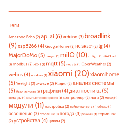
—————————————————————————
Теги
broadlink
api.ai
(6)
arduino
(3)
Amazone Echo
(2)
(9)
esp8266
(4)
lg
(4)
Google Home
(2)
HC SR501
(2)
miIO
(10)
MajorDoMo
(5)
megad
(1)
milight
(1)
MixCloud
mqtt
(5)
modbus
(2)
OpenWeather
(2)
(1)
MQ-2
(1)
node.js
(1)
xiaomi
(20)
xiaomihome
webos
(4)
windows
(1)
(5)
анализ системы
Yeelight
(2)
z-wave
(2)
Радио
(2)
(5)
диагностика
(5)
графики
(4)
безопасность
(1)
контроллер
(2)
логи
(2)
команды
(1)
компьютерное зрение
(1)
мегад
(1)
модули
(11)
настройка
(2)
нейронная сеть
(1)
облако
(1)
освещение
(3)
погода
(3)
терминал
отопление
(1)
режимы
(1)
устройства
(4)
(2)
циклы
(2)