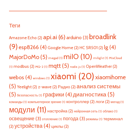
—————————————————————————
Теги
broadlink
api.ai
(6)
arduino
(3)
Amazone Echo
(2)
(9)
esp8266
(4)
lg
(4)
Google Home
(2)
HC SR501
(2)
miIO
(10)
MajorDoMo
(5)
megad
(1)
milight
(1)
MixCloud
mqtt
(5)
modbus
(2)
OpenWeather
(2)
(1)
MQ-2
(1)
node.js
(1)
xiaomi
(20)
xiaomihome
webos
(4)
windows
(1)
(5)
анализ системы
Yeelight
(2)
z-wave
(2)
Радио
(2)
(5)
диагностика
(5)
графики
(4)
безопасность
(1)
контроллер
(2)
логи
(2)
команды
(1)
компьютерное зрение
(1)
мегад
(1)
модули
(11)
настройка
(2)
нейронная сеть
(1)
облако
(1)
освещение
(3)
погода
(3)
терминал
отопление
(1)
режимы
(1)
устройства
(4)
(2)
циклы
(2)