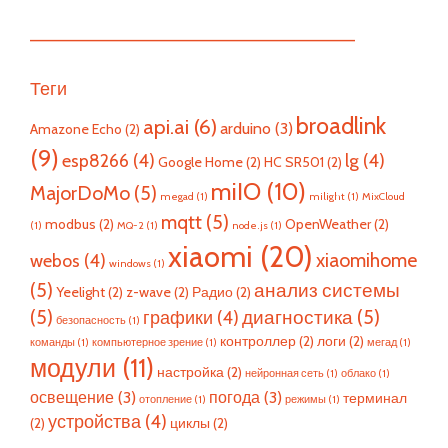
—————————————————————————
Теги
broadlink
api.ai
(6)
arduino
(3)
Amazone Echo
(2)
(9)
esp8266
(4)
lg
(4)
Google Home
(2)
HC SR501
(2)
miIO
(10)
MajorDoMo
(5)
megad
(1)
milight
(1)
MixCloud
mqtt
(5)
modbus
(2)
OpenWeather
(2)
(1)
MQ-2
(1)
node.js
(1)
xiaomi
(20)
xiaomihome
webos
(4)
windows
(1)
(5)
анализ системы
Yeelight
(2)
z-wave
(2)
Радио
(2)
(5)
диагностика
(5)
графики
(4)
безопасность
(1)
контроллер
(2)
логи
(2)
команды
(1)
компьютерное зрение
(1)
мегад
(1)
модули
(11)
настройка
(2)
нейронная сеть
(1)
облако
(1)
освещение
(3)
погода
(3)
терминал
отопление
(1)
режимы
(1)
устройства
(4)
(2)
циклы
(2)