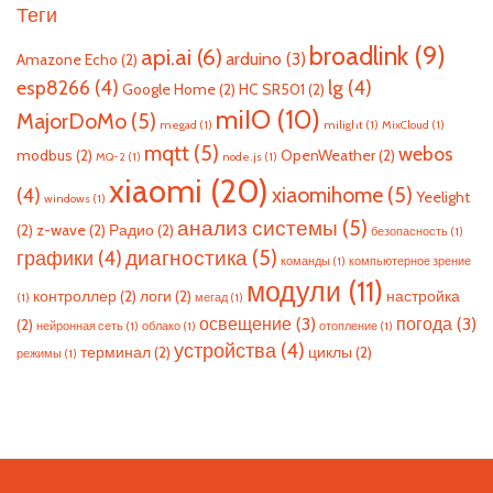
Теги
broadlink
(9)
api.ai
(6)
arduino
(3)
Amazone Echo
(2)
esp8266
(4)
lg
(4)
Google Home
(2)
HC SR501
(2)
miIO
(10)
MajorDoMo
(5)
megad
(1)
milight
(1)
MixCloud
(1)
mqtt
(5)
webos
modbus
(2)
OpenWeather
(2)
MQ-2
(1)
node.js
(1)
xiaomi
(20)
xiaomihome
(5)
(4)
Yeelight
windows
(1)
анализ системы
(5)
(2)
z-wave
(2)
Радио
(2)
безопасность
(1)
диагностика
(5)
графики
(4)
команды
(1)
компьютерное зрение
модули
(11)
контроллер
(2)
логи
(2)
настройка
(1)
мегад
(1)
освещение
(3)
погода
(3)
(2)
нейронная сеть
(1)
облако
(1)
отопление
(1)
устройства
(4)
терминал
(2)
циклы
(2)
режимы
(1)