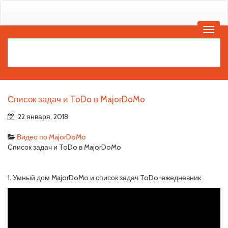
Список задач и ToDo в MajorDoMo
22 января, 2018
Видео по MajorDoMo
Список задач и ToDo в MajorDoMo
1. Умный дом MajorDoMo и список задач ToDo-ежедневник