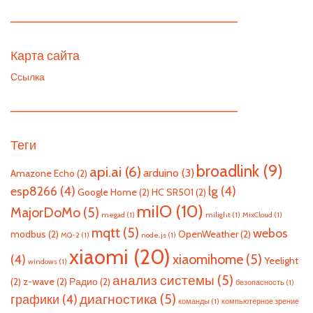
—————————————————————————
Карта сайта
Ссылка
—————————————————————————
Теги
broadlink
(9)
api.ai
(6)
arduino
(3)
Amazone Echo
(2)
esp8266
(4)
lg
(4)
Google Home
(2)
HC SR501
(2)
miIO
(10)
MajorDoMo
(5)
megad
(1)
milight
(1)
MixCloud
(1)
mqtt
(5)
webos
modbus
(2)
OpenWeather
(2)
MQ-2
(1)
node.js
(1)
xiaomi
(20)
xiaomihome
(5)
(4)
Yeelight
windows
(1)
анализ системы
(5)
(2)
z-wave
(2)
Радио
(2)
безопасность
(1)
диагностика
(5)
графики
(4)
команды
(1)
компьютерное зрение