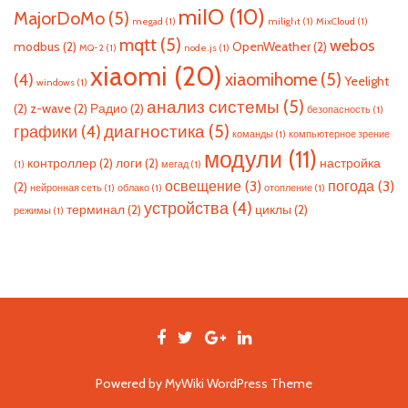
miIO
(10)
MajorDoMo
(5)
megad
(1)
milight
(1)
MixCloud
(1)
mqtt
(5)
webos
modbus
(2)
OpenWeather
(2)
MQ-2
(1)
node.js
(1)
xiaomi
(20)
xiaomihome
(5)
(4)
Yeelight
windows
(1)
анализ системы
(5)
(2)
z-wave
(2)
Радио
(2)
безопасность
(1)
диагностика
(5)
графики
(4)
команды
(1)
компьютерное зрение
модули
(11)
контроллер
(2)
логи
(2)
настройка
(1)
мегад
(1)
освещение
(3)
погода
(3)
(2)
нейронная сеть
(1)
облако
(1)
отопление
(1)
устройства
(4)
терминал
(2)
циклы
(2)
режимы
(1)
Powered by
MyWiki WordPress Theme