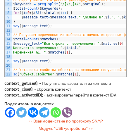
6
$
keywords
=
preg_split
(
"/[\s,]+/"
,
$
original
)
;
7
$
total
=
count
(
$
keywords
)
;
8
for
(
$
i
=
0
;
$
i
&
lt
;
$
total
;
$
i
++
)
{
9
$
message_text
=
$
message_text
.
" \nСлово №"
.
$
i
.
": "
.
$
key
10
}
11
say
(
$
message_text
)
;
12
13
// Получаем переменные из шаблона с помощь встроенных фун
14
$
total
=
count
(
$
matches
)
;
15
$
message_text
=
"Вся строка с переменными: "
.
$
matches
[
0
]
.
16
Количество переменных: "
.
$
total
.
"
17
Переменная №1: "
.
$
matches
[
1
]
;
18
19
say
(
$
message_text
)
;
20
21
// Установка свойства объекта на основании полученной пер
22
sg
(
"Объект.Свойство"
,
$
matches
[
1
)
;
context_getuser();
- Получить пользователя из контекста
context_clear();
- сбросить контекст
context_activate(ID);
- активировать/перейти в контекст ID\\
Поделитесь в соц сетях
<<
Взаимодействие по протоколу SNMP
Модуль "USB-устройства"
>>