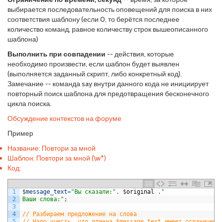
выбирается последовательность оповещений для поиска в них
соответствия шаблону (если 0, то берётся последнее
количество команд, равное количеству строк вышеописанного
шаблона)
Выполнить при совпадении
-- действия, которые
необходимо произвести, если шаблон будет выявлен
(выполняется заданный скрипт, либо конкретный код).
Замечание -- команда say внутри данного кода не инициирует
повторный поиск шаблона для предотвращения бесконечного
цикла поиска.
Обсуждение контекстов на форуме
Пример
Название: Повтори за мной
Шаблон: Повтори за мной (\w*)
Код:
1
$
message_text
=
"Вы сказали:"
.
$
original
.
"
2
Ваши слова:"
;
3
4
// Разбираем предложение на слова
5
// Надо учесть, что длинна $message_text имеет ограничени