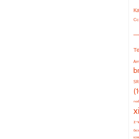
Ка
Сс
—
Т
Am
b
SR
(
nod
x
z-
без
ко