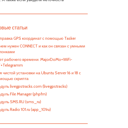
————————————————————————
овые статьи
правка GPS координат с помощью Tasker
чем нужен CONNECT и как он связан с умными
лонками
ет рабочего времени. MajorDoMo+WiFi-
T+Telegramm
я чистой установки на Ubuntu Server 16 и 18 c
мощью скрипта
дуль livegpstracks.com (livegpstracks)
дуль File Manager (phpfm)
дуль SMS.RU (sms_ru)
дуль Radio 101.ru (app_101ru)
————————————————————————